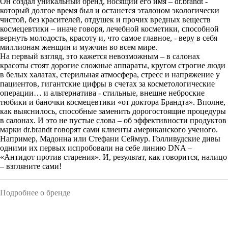
Он создал уникальный бренд, носящий его имя – dr.brandt -
который долгое время был и останется эталоном экологически
чистой, без красителей, отдушек и прочих вредных веществ
космецевтики – иначе говоря, лечебной косметики, способной
вернуть молодость, красоту и, что самое главное, - веру в себя
миллионам женщин и мужчин во всем мире.
На первый взгляд, это кажется невозможным – в салонах
красоты стоят дорогие сложные аппараты, кругом строгие люди
в белых халатах, стерильная атмосфера, стресс и напряжение у
пациентов, гигантские цифры в счетах за косметологические
операции… и альтернатива - стильные, внешне неброские
тюбики и баночки космецевтики «от доктора Брандта». Вполне,
как выяснилось, способные заменить дорогостоящие процедуры
в салонах. И это не пустые слова – об эффективности продуктов
марки dr.brandt говорят сами клиенты американского ученого.
Например, Мадонна или Стефани Сеймур. Голливудские дивы
одними их первых испробовали на себе линию DNA –
«Антидот против старения». И, результат, как говорится, налицо
– взгляните сами!
Подробнее о бренде