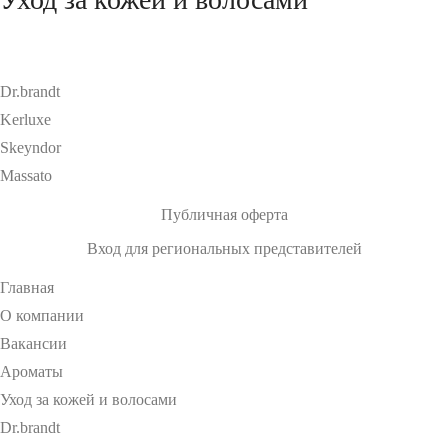
Dr.brandt
Kerluxe
Skeyndor
Massato
Публичная оферта
Вход для региональных представителей
Главная
О компании
Вакансии
Ароматы
Armand Basi
Уход за кожей и волосами
Comptoir Sud Pacifique
Dr.brandt