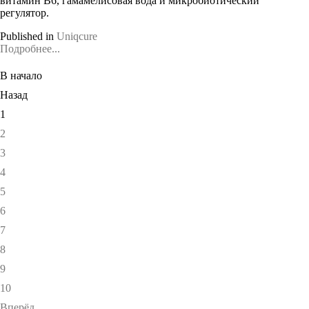
витамин В6, гамамелисовая вода и микробиотический
регулятор.
Published in
Uniqcure
Подробнее...
В начало
Назад
1
2
3
4
5
6
7
8
9
10
Вперёд