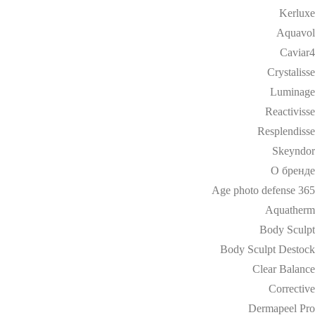
Kerluxe
Aquavol
Caviar4
Crystalisse
Luminage
Reactivisse
Resplendisse
Skeyndor
О бренде
Age photo defense 365
Aquatherm
Body Sculpt
Body Sculpt Destock
Clear Balance
Corrective
Dermapeel Pro