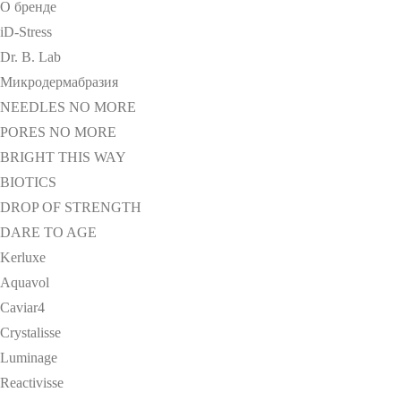
О бренде
О бренде
LES EAUX DE VOYAGE ТУАЛЕТНАЯ ВОДА
iD-Stress
LES VANILLES ABSOLUES
Dr. B. Lab
LES EAUX DE VOYAGE ПАРФЮМИРОВАННАЯ ВОДА
Микродермабразия
LES JARDINS POP
NEEDLES NO MORE
Castelbajac
PORES NO MORE
Franck Olivier
BRIGHT THIS WAY
Good Water Perfume
BIOTICS
DROP OF STRENGTH
DARE TO AGE
Kerluxe
Aquavol
Caviar4
Crystalisse
Luminage
Reactivisse