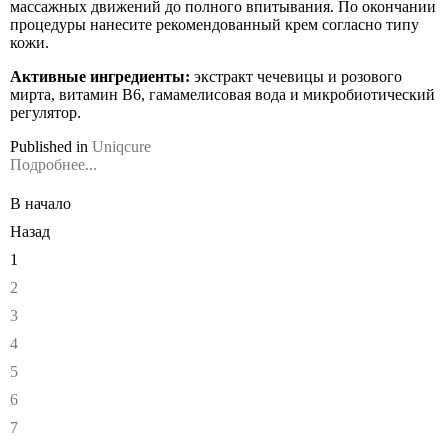
массажных движений
до полного впитывания. По окончании
процедуры нанесите рекомендованный крем согласно типу
кожи.
Активные ингредиенты:
экстракт чечевицы и розового
мирта, витамин В6, гамамелисовая вода и микробиотический
регулятор.
Published in
Uniqcure
Подробнее...
В начало
Назад
1
2
3
4
5
6
7