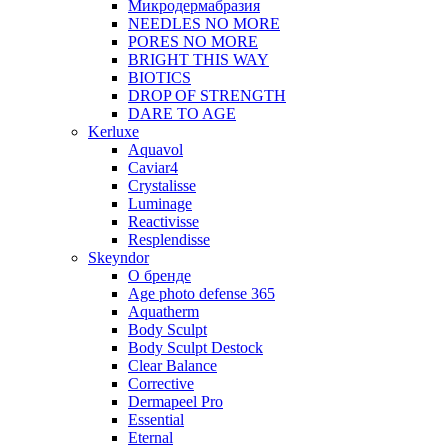
Микродермабразия
NEEDLES NO MORE
PORES NO MORE
BRIGHT THIS WAY
BIOTICS
DROP OF STRENGTH
DARE TO AGE
Kerluxe
Aquavol
Caviar4
Crystalisse
Luminage
Reactivisse
Resplendisse
Skeyndor
О бренде
Age photo defense 365
Aquatherm
Body Sculpt
Body Sculpt Destock
Clear Balance
Corrective
Dermapeel Pro
Essential
Eternal