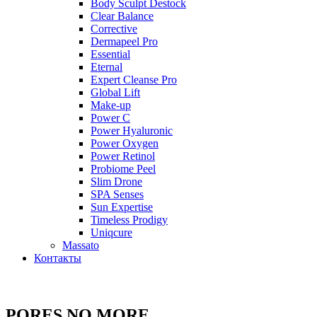
Body Sculpt Destock
Clear Balance
Corrective
Dermapeel Pro
Essential
Eternal
Expert Cleanse Pro
Global Lift
Make-up
Power C
Power Hyaluronic
Power Oxygen
Power Retinol
Probiome Peel
Slim Drone
SPA Senses
Sun Expertise
Timeless Prodigy
Uniqcure
Massato
Контакты
PORES NO MORE