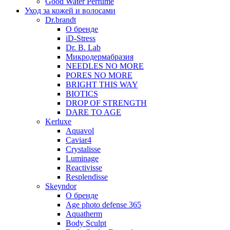
Good Water Perfume
Уход за кожей и волосами
Dr.brandt
О бренде
iD-Stress
Dr. B. Lab
Микродермабразия
NEEDLES NO MORE
PORES NO MORE
BRIGHT THIS WAY
BIOTICS
DROP OF STRENGTH
DARE TO AGE
Kerluxe
Aquavol
Caviar4
Crystalisse
Luminage
Reactivisse
Resplendisse
Skeyndor
О бренде
Age photo defense 365
Aquatherm
Body Sculpt