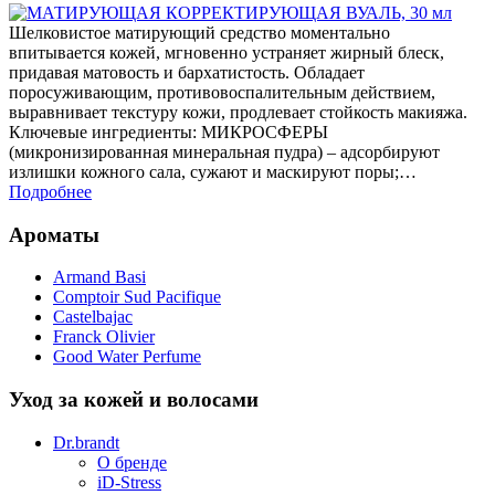
Шелковистое матирующий средство моментально
впитывается кожей, мгновенно устраняет жирный блеск,
придавая матовость и бархатистость. Обладает
поросуживающим, противовоспалительным действием,
выравнивает текстуру кожи, продлевает стойкость макияжа.
Ключевые ингредиенты: МИКРОСФЕРЫ
(микронизированная минеральная пудра) – адсорбируют
излишки кожного сала, сужают и маскируют поры;…
Подробнее
Ароматы
Armand Basi
Comptoir Sud Pacifique
Castelbajac
Franck Olivier
Good Water Perfume
Уход за кожей и волосами
Dr.brandt
О бренде
iD-Stress