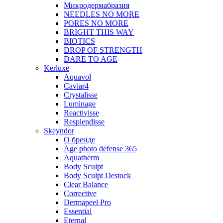
Микродермабразия
NEEDLES NO MORE
PORES NO MORE
BRIGHT THIS WAY
BIOTICS
DROP OF STRENGTH
DARE TO AGE
Kerluxe
Aquavol
Caviar4
Crystalisse
Luminage
Reactivisse
Resplendisse
Skeyndor
О бренде
Age photo defense 365
Aquatherm
Body Sculpt
Body Sculpt Destock
Clear Balance
Corrective
Dermapeel Pro
Essential
Eternal