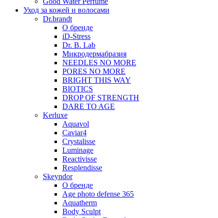
Good Water Perfume
Уход за кожей и волосами
Dr.brandt
О бренде
iD-Stress
Dr. B. Lab
Микродермабразия
NEEDLES NO MORE
PORES NO MORE
BRIGHT THIS WAY
BIOTICS
DROP OF STRENGTH
DARE TO AGE
Kerluxe
Aquavol
Caviar4
Crystalisse
Luminage
Reactivisse
Resplendisse
Skeyndor
О бренде
Age photo defense 365
Aquatherm
Body Sculpt