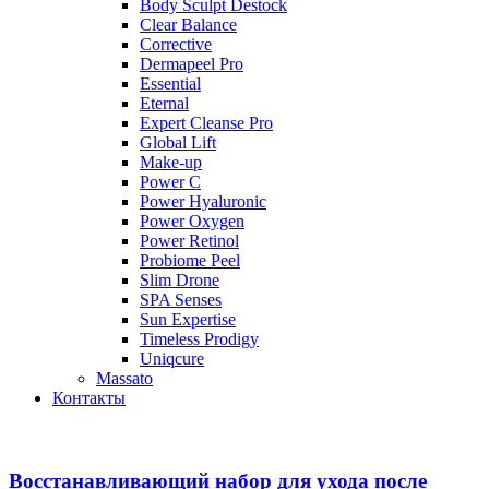
Body Sculpt Destock
Clear Balance
Corrective
Dermapeel Pro
Essential
Eternal
Expert Cleanse Pro
Global Lift
Make-up
Power C
Power Hyaluronic
Power Oxygen
Power Retinol
Probiome Peel
Slim Drone
SPA Senses
Sun Expertise
Timeless Prodigy
Uniqcure
Massato
Контакты
Восстанавливающий набор для ухода после