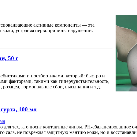
 успокаивающие активные компоненты — эта
са кожи, устраняя первопричины нарушений.
, 50 г
пребиотиками и постбиотиками, который: быстро и
ми факторами, такими как гиперчувствительность,
, розацеа, гормональные сбои, высыпания и т.д.
гурта, 100 мл
о для тех, кто носит контактные линзы. PH-сбалансированное оч
ого сала, не повреждая защитную мантию кожи, но и восстанав