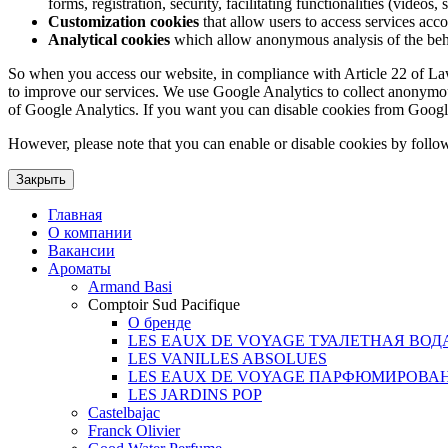
forms, registration, security, facilitating functionalities (videos, 
Customization cookies
that allow users to access services acco
Analytical cookies
which allow anonymous analysis of the behav
So when you access our website, in compliance with Article 22 of Law 3
to improve our services. We use Google Analytics to collect anonymous
of Google Analytics. If you want you can disable cookies from Googl
However, please note that you can enable or disable cookies by follow
Закрыть
Главная
О компании
Вакансии
Ароматы
Armand Basi
Comptoir Sud Pacifique
О бренде
LES EAUX DE VOYAGE ТУАЛЕТНАЯ ВОД
LES VANILLES ABSOLUES
LES EAUX DE VOYAGE ПАРФЮМИРОВА
LES JARDINS POP
Castelbajac
Franck Olivier