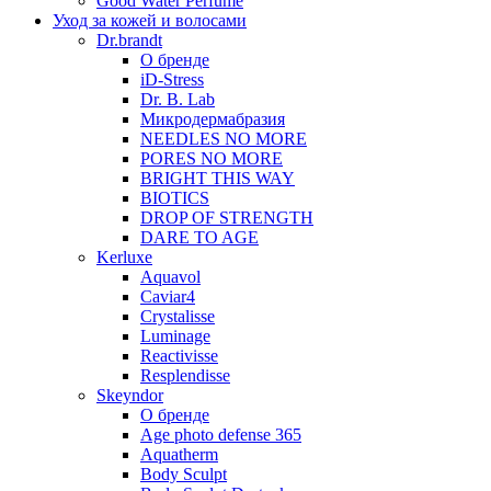
Good Water Perfume
Уход за кожей и волосами
Dr.brandt
О бренде
iD-Stress
Dr. B. Lab
Микродермабразия
NEEDLES NO MORE
PORES NO MORE
BRIGHT THIS WAY
BIOTICS
DROP OF STRENGTH
DARE TO AGE
Kerluxe
Aquavol
Caviar4
Crystalisse
Luminage
Reactivisse
Resplendisse
Skeyndor
О бренде
Age photo defense 365
Aquatherm
Body Sculpt