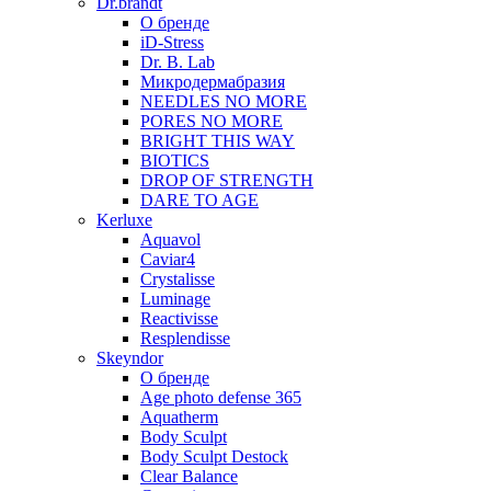
Dr.brandt
О бренде
iD-Stress
Dr. B. Lab
Микродермабразия
NEEDLES NO MORE
PORES NO MORE
BRIGHT THIS WAY
BIOTICS
DROP OF STRENGTH
DARE TO AGE
Kerluxe
Aquavol
Caviar4
Crystalisse
Luminage
Reactivisse
Resplendisse
Skeyndor
О бренде
Age photo defense 365
Aquatherm
Body Sculpt
Body Sculpt Destock
Clear Balance