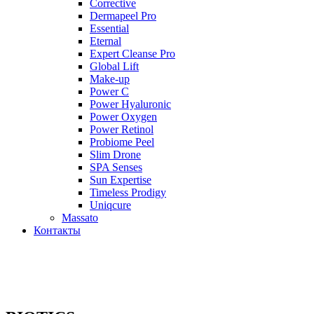
Corrective
Dermapeel Pro
Essential
Eternal
Expert Cleanse Pro
Global Lift
Make-up
Power C
Power Hyaluronic
Power Oxygen
Power Retinol
Probiome Peel
Slim Drone
SPA Senses
Sun Expertise
Timeless Prodigy
Uniqcure
Massato
Контакты