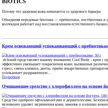
BIOTICS
Потому что здоровая кожа начинается со здорового барьера.
Объединяя передовые биотики — пребиотики, постбиотики и
коллекция работает над восстановлением естественного балан
Крем освежающий успокаивающий с пребиотиками
dr.brandt представляет вашему вниманию Cool Biotic - крем с 
эффективно уменьшает покраснения кожи, вызванные различны
стресс, смена климата, диеты, приём лекарственных препаратов
успокаивает раздраженную…
Подробнее
Очищающее средство с хлорофиллом на основе йо
Средство одобрено офтальмологами и дерматологами. Безопасн
мгновенно удаляет загрязнения кожи, макияж и излишки кожн