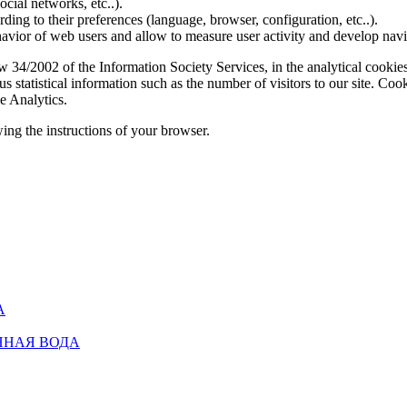
social networks, etc..).
rding to their preferences (language, browser, configuration, etc..).
ior of web users and allow to measure user activity and develop naviga
4/2002 of the Information Society Services, in the analytical cookies t
 statistical information such as the number of visitors to our site. Co
e Analytics.
ing the instructions of your browser.
А
ННАЯ ВОДА