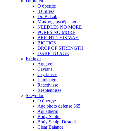
Dr.brandt
О бренде
iD-Stress
Dr. B. Lab
Микродермабразия
NEEDLES NO MORE
PORES NO MORE
BRIGHT THIS WAY
BIOTICS
DROP OF STRENGTH
DARE TO AGE
Kerluxe
Aquavol
Caviar4
Crystalisse
Luminage
Reactivisse
Resplendisse
Skeyndor
О бренде
Age photo defense 365
Aquatherm
Body Sculpt
Body Sculpt Destock
Clear Balance