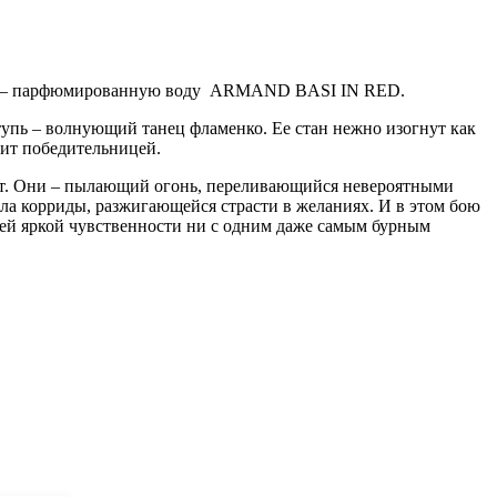
мую – парфюмированную воду ARMAND BASI IN RED.
ступь – волнующий танец фламенко. Ее стан нежно изогнут как
одит победительницей.
вет. Они – пылающий огонь, переливающийся невероятными
ала корриды, разжигающейся страсти в желаниях. И в этом бою
оей яркой чувственности ни с одним даже самым бурным