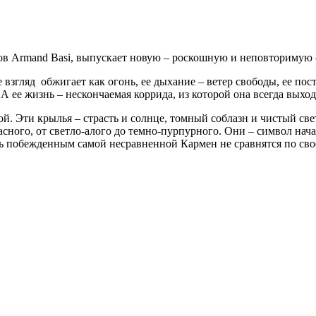
ов Armand Basi, выпускает новую – роскошную и неповтори
 взгляд обжигает как огонь, ее дыхание – ветер свободы, ее по
. А ее жизнь – нескончаемая коррида, из которой она всегда вых
й. Эти крылья – страсть и солнце, томный соблазн и чистый с
сного, от светло-алого до темно-пурпурного. Они – символ нач
ть побежденным самой несравненной Кармен не сравнятся по св