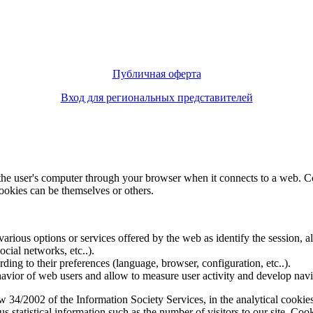
Публичная оферта
Вход для региональных представителей
f the user's computer through your browser when it connects to a web. C
ookies can be themselves or others.
various options or services offered by the web as identify the session, all
social networks, etc..).
rding to their preferences (language, browser, configuration, etc..).
ior of web users and allow to measure user activity and develop naviga
4/2002 of the Information Society Services, in the analytical cookies t
 statistical information such as the number of visitors to our site. Co