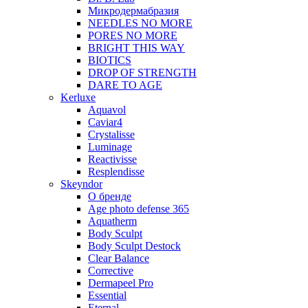
Микродермабразия
NEEDLES NO MORE
PORES NO MORE
BRIGHT THIS WAY
BIOTICS
DROP OF STRENGTH
DARE TO AGE
Kerluxe
Aquavol
Caviar4
Crystalisse
Luminage
Reactivisse
Resplendisse
Skeyndor
О бренде
Age photo defense 365
Aquatherm
Body Sculpt
Body Sculpt Destock
Clear Balance
Corrective
Dermapeel Pro
Essential
Eternal