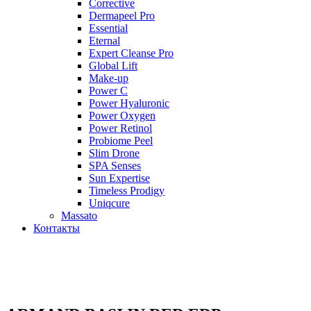
Corrective
Dermapeel Pro
Essential
Eternal
Expert Cleanse Pro
Global Lift
Make-up
Power C
Power Hyaluronic
Power Oxygen
Power Retinol
Probiome Peel
Slim Drone
SPA Senses
Sun Expertise
Timeless Prodigy
Uniqcure
Massato
Контакты