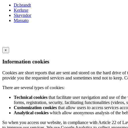
Dr.brandt
Kerluxe
Skeyndor
Massato
×
Information cookies
Cookies are short reports that are sent and stored on the hard drive o
provide you the requested services and sometimes tend not to keep. C
There are several types of cookies:
Technical cookies
that facilitate user navigation and use of the 
forms, registration, security, facilitating functionalities (videos, 
Customization cookies
that allow users to access services acco
Analytical cookies
which allow anonymous analysis of the behav
So when you access our website, in compliance with Article 22 of Law 3
to improve our services. We use Google Analytics to collect anonymous