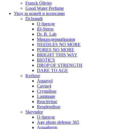
Franck Olivier
Good Water Perfume
Уход за кожей и волосами
Dr.brandt
О бренде
iD-Stress
Dr. B. Lab
Микродермабразия
NEEDLES NO MORE
PORES NO MORE
BRIGHT THIS WAY
BIOTICS
DROP OF STRENGTH
DARE TO AGE
Kerluxe
Aquavol
Caviar4
Crystalisse
Luminage
Reactivisse
Resplendisse
Skeyndor
О бренде
Age photo defense 365
Aquatherm