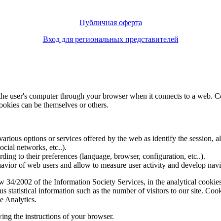
Публичная оферта
Вход для региональных представителей
f the user's computer through your browser when it connects to a web. C
ookies can be themselves or others.
various options or services offered by the web as identify the session, all
social networks, etc..).
rding to their preferences (language, browser, configuration, etc..).
ior of web users and allow to measure user activity and develop naviga
4/2002 of the Information Society Services, in the analytical cookies t
 statistical information such as the number of visitors to our site. Co
e Analytics.
ing the instructions of your browser.