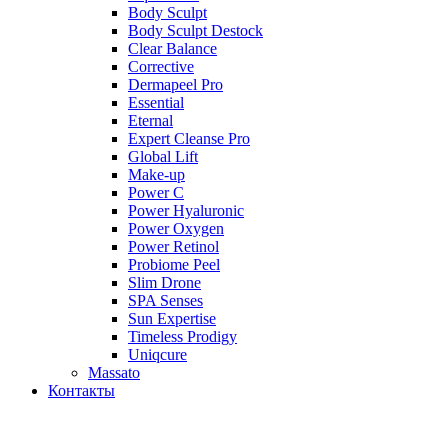
Body Sculpt
Body Sculpt Destock
Clear Balance
Corrective
Dermapeel Pro
Essential
Eternal
Expert Cleanse Pro
Global Lift
Make-up
Power C
Power Hyaluronic
Power Oxygen
Power Retinol
Probiome Peel
Slim Drone
SPA Senses
Sun Expertise
Timeless Prodigy
Uniqcure
Massato
Контакты