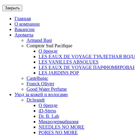
Закрыть
Главная
О компании
Вакансии
Ароматы
Armand Basi
Comptoir Sud Pacifique
О бренде
LES EAUX DE VOYAGE ТУАЛЕТНАЯ ВОД
LES VANILLES ABSOLUES
LES EAUX DE VOYAGE ПАРФЮМИРОВА
LES JARDINS POP
Castelbajac
Franck Olivier
Good Water Perfume
Уход за кожей и волосами
Dr.brandt
О бренде
iD-Stress
Dr. B. Lab
Микродермабразия
NEEDLES NO MORE
PORES NO MORE