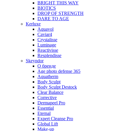
BRIGHT THIS WAY
BIOTICS
DROP OF STRENGTH
DARE TO AGE
Kerluxe
Aquavol
Caviar4
Crystalisse
Luminage
Reactivisse
Resplendisse
Skeyndor
О бренде
Age photo defense 365
Aquatherm
Body Sculpt
Body Sculpt Destock
Clear Balance
Corrective
Dermapeel Pro
Essential
Eternal
Expert Cleanse Pro
Global Lift
Make-up