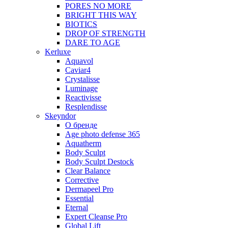
PORES NO MORE
BRIGHT THIS WAY
BIOTICS
DROP OF STRENGTH
DARE TO AGE
Kerluxe
Aquavol
Caviar4
Crystalisse
Luminage
Reactivisse
Resplendisse
Skeyndor
О бренде
Age photo defense 365
Aquatherm
Body Sculpt
Body Sculpt Destock
Clear Balance
Corrective
Dermapeel Pro
Essential
Eternal
Expert Cleanse Pro
Global Lift