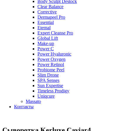
Body Sculpt Destock
Clear Balance
Corrective
Dermapeel Pro
Essential
Eternal
Expert Cleanse Pro
Global Lift
Make-up
Power C
Power Hyaluronic
Power Oxygen
Power Retinol
Probiome Peel
Slim Drone
SPA Senses
Sun Expertise
Timeless Prodigy
Uniqcure
Massato
Контакты
Сыворотка Kerluxe Caviar4