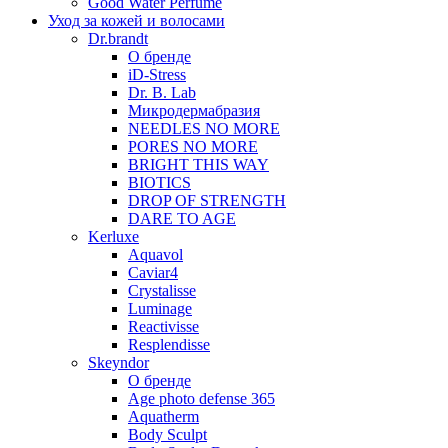
Good Water Perfume
Уход за кожей и волосами
Dr.brandt
О бренде
iD-Stress
Dr. B. Lab
Микродермабразия
NEEDLES NO MORE
PORES NO MORE
BRIGHT THIS WAY
BIOTICS
DROP OF STRENGTH
DARE TO AGE
Kerluxe
Aquavol
Caviar4
Crystalisse
Luminage
Reactivisse
Resplendisse
Skeyndor
О бренде
Age photo defense 365
Aquatherm
Body Sculpt