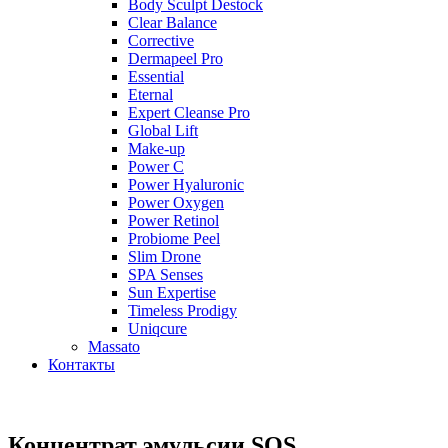
Body Sculpt Destock
Clear Balance
Corrective
Dermapeel Pro
Essential
Eternal
Expert Cleanse Pro
Global Lift
Make-up
Power C
Power Hyaluronic
Power Oxygen
Power Retinol
Probiome Peel
Slim Drone
SPA Senses
Sun Expertise
Timeless Prodigy
Uniqcure
Massato
Контакты
Концентрат эмульсии SOS