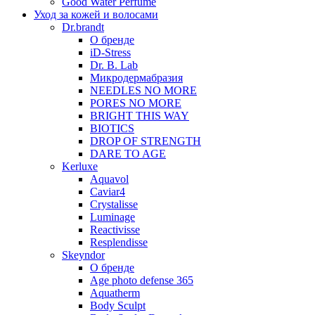
Good Water Perfume
Уход за кожей и волосами
Dr.brandt
О бренде
iD-Stress
Dr. B. Lab
Микродермабразия
NEEDLES NO MORE
PORES NO MORE
BRIGHT THIS WAY
BIOTICS
DROP OF STRENGTH
DARE TO AGE
Kerluxe
Aquavol
Caviar4
Crystalisse
Luminage
Reactivisse
Resplendisse
Skeyndor
О бренде
Age photo defense 365
Aquatherm
Body Sculpt