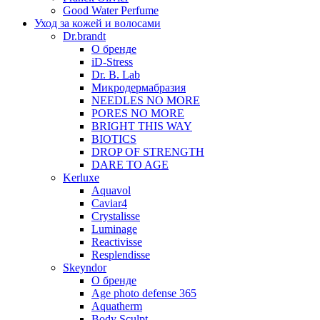
Good Water Perfume
Уход за кожей и волосами
Dr.brandt
О бренде
iD-Stress
Dr. B. Lab
Микродермабразия
NEEDLES NO MORE
PORES NO MORE
BRIGHT THIS WAY
BIOTICS
DROP OF STRENGTH
DARE TO AGE
Kerluxe
Aquavol
Caviar4
Crystalisse
Luminage
Reactivisse
Resplendisse
Skeyndor
О бренде
Age photo defense 365
Aquatherm
Body Sculpt